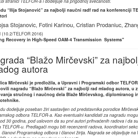
B stranici TELFOR-a i dodeljuje na prigodnoj svečanosti.
du “Ilija Stojanović” za najbolji naučni radf rad na konferenciji 
tori
jsa Stojanovic, Fotini Karinou, Cristian Prodaniuc, Zhan
d (10.2/TELFOR 2016)
ng Recovery in High-Speed OAM-4 Transmission Systems"
grada “Blažo Mirčevski” za najbolj
adog autora
ica Mirčevski je predložila, a Upravni i Programski odbor TELFOR-a
ovili nagradu “Blažo Mirčevski” za najbolji rad mladog autora, u z
vanja stručnog i naučnog dela Blaže Mirčevskog, diplomiranog i
rotehnike.
u dodeljuje poseban žiri sastavljen od predstavnika porodice Mirčevsk
amskog odbora TELFOR-a. Kao eventualni kandidati za nagradu mogu bi
od 30 godina, pod uslovom da su prvi autori prihvaćenih radova i da su l
a TELFOR-u. Predlagači mogu biti recenzenti radova, koordinatori sekci
, članovi Programskog odbora i članovi žirija. Nagrada se objavljuje na