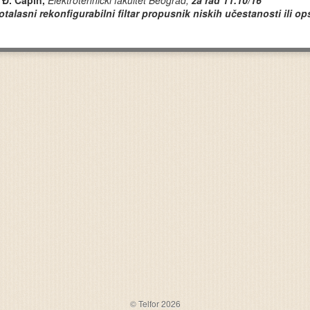
 Đ. Ćapin,
Elektrotehnički fakultet Beograd,
za rad 11.10/16
otalasni rekonfigurabilni filtar propusnik niskih učestanosti ili o
© Telfor 2026