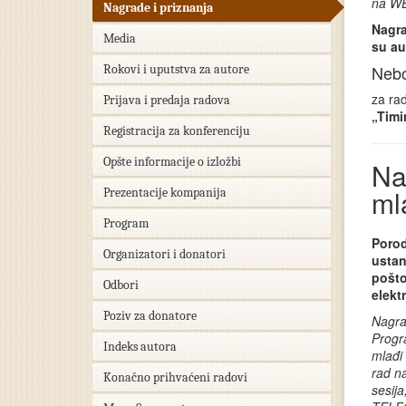
na WE
Nagrade i priznanja
Nagra
Media
su au
Nebo
Rokovi i uputstva za autore
za ra
Prijava i predaja radova
„Timi
Registracija za konferenciju
Opšte informacije o izložbi
Na
ml
Prezentacije kompanija
Program
Porod
Organizatori i donatori
ustan
pošto
Odbori
elekt
Poziv za donatore
Nagrad
Progr
Indeks autora
mlađi 
rad n
Konačno prihvaćeni radovi
sesija