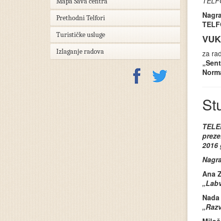
TELFO
Mapa Sava centra
Nagra
Prethodni Telfori
TELFO
Turističke usluge
VUK
Izlaganje radova
za ra
„Sent
Norma
St
TELEN
preze
2016 
Nagra
Ana Z
„Labv
Nada
„Razv