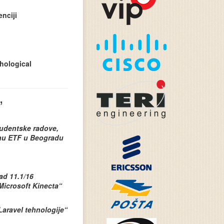
nciji
hological
”
tudentske radove,
anu ETF u Beogradu
rad 11.1/16
Microsoft Kinecta“
Laravel tehnologije“