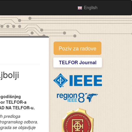
English
Poziv za radove
TELFOR Journal
bolji
gogodišnjeg
bor TELFOR-a
AD NA TELFOR-u.
ih predloga
 Programskog odbora.
grada se objavljuje