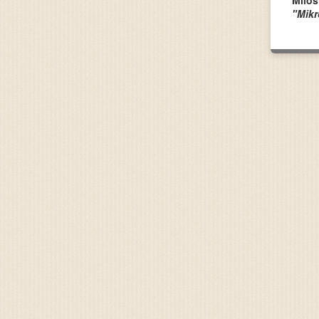
Miloš
"Mikr