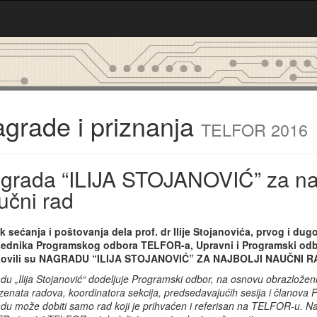
grade i priznanja
TELFOR 2016
grada “ILIJA STOJANOVIĆ” za naj
učni rad
k sećanja i poštovanja dela prof. dr Ilije Stojanovića, prvog i du
ednika Programskog odbora TELFOR-a, Upravni i Programski od
novili su NAGRADU “ILIJA STOJANOVIĆ” ZA NAJBOLJI NAUČNI R
du „Ilija Stojanović“ dodeljuje Programski odbor, na osnovu obrazložen
zenata radova, koordinatora sekcija, predsedavajućih sesija i članova
du može dobiti samo rad koji je prihvaćen i referisan na TELFOR-u. Na