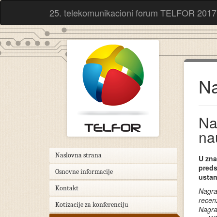
25. telekomunikacioni forum TELFOR 2017
Na
Na
na
Naslovna strana
U zna
preds
Osnovne informacije
usta
Kontakt
Nagra
recen
Kotizacije za konferenciju
Nagra