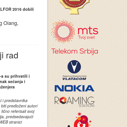
TELFOR 2016 dobili
g Oiang,
i rad
 su prihvatili i
nak sećanja i
nženjera
i i predstavnika
ti predloženi autori
ično referisali svoj
ja, predsedavajući
 WEB stranici