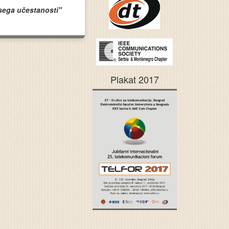
psega učestanosti"
Plakat 2017