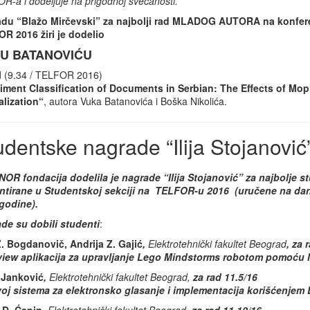
R-a i dodeljuje na prigodnoj svečanosti.
du “Blažo Mirčevski” za najbolji rad MLADOG AUTORA na konfere
R 2016 žiri je dodelio
U BATANOVIĆU
d (9.34 / TELFOR 2016)
iment Classification of Documents in Serbian: The Effects of Mop
lization“
, autora Vuka Batanovića i Boška Nikolića.
udentske nagrade “Ilija Stojanović
OR fondacija dodelila je nagrade “Ilija Stojanović” za najbolje s
ntirane u Studentskoj sekciji na TELFOR-u 2016 (uručene na d
godine).
de su dobili studenti
:
. Bogdanovič, Andrija Z. Gajić
,
Elektrotehnički fakultet Beograd
, za 
iew aplikacija za upravljanje Lego Mindstorms robotom pomoću 
 Janković
,
Elektrotehnički fakultet Beograd,
za rad 11.5/16
oj sistema za elektronsko glasanje i implementacija korišćenjem 