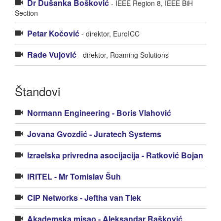
Dr Dušanka Bošković
- IEEE Region 8, IEEE BiH
Section
Petar Kočović
- direktor, EuroICC
Rade Vujović
- direktor, Roaming Solutions
Štandovi
Normann Engineering - Boris Vlahović
Jovana Gvozdić - Juratech Systems
Izraelska privredna asocijacija - Rаtković Bojan
IRITEL - Mr Tomislav Šuh
CIP Networks - Jeftha van Tlek
Akademska misao - Aleksandar Rašković