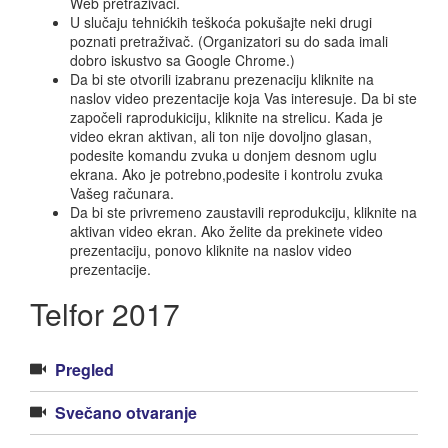
Web pretraživači.
U slučaju tehnićkih teškoća pokušajte neki drugi
poznati pretraživač. (Organizatori su do sada imali
dobro iskustvo sa Google Chrome.)
Da bi ste otvorili izabranu prezenaciju kliknite na
naslov video prezentacije koja Vas interesuje. Da bi ste
započeli raprodukiciju, kliknite na strelicu. Kada je
video ekran aktivan, ali ton nije dovoljno glasan,
podesite komandu zvuka u donjem desnom uglu
ekrana. Ako je potrebno,podesite i kontrolu zvuka
Vašeg računara.
Da bi ste privremeno zaustavili reprodukciju, kliknite na
aktivan video ekran. Ako želite da prekinete video
prezentaciju, ponovo kliknite na naslov video
prezentacije.
Telfor 2017
Pregled
Svečano otvaranje