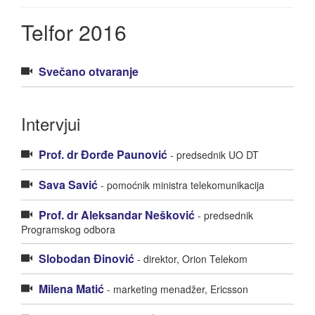
Telfor 2016
Svečano otvaranje
Intervjui
Prof. dr Đorđe Paunović
- predsednik UO DT
Sava Savić
- pomoćnik ministra telekomunikacija
Prof. dr Aleksandar Nešković
- predsednik
Programskog odbora
Slobodan Đinović
- direktor, Orion Telekom
Milena Matić
- marketing menadžer, Ericsson