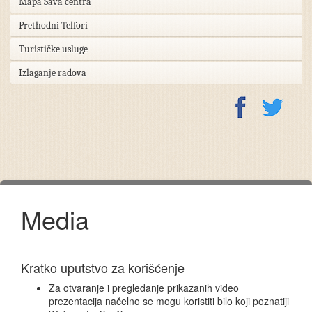
Mapa Sava centra
Prethodni Telfori
Turističke usluge
Izlaganje radova
Media
Kratko uputstvo za korišćenje
Za otvaranje i pregledanje prikazanih video
prezentacija načelno se mogu koristiti bilo koji poznatiji