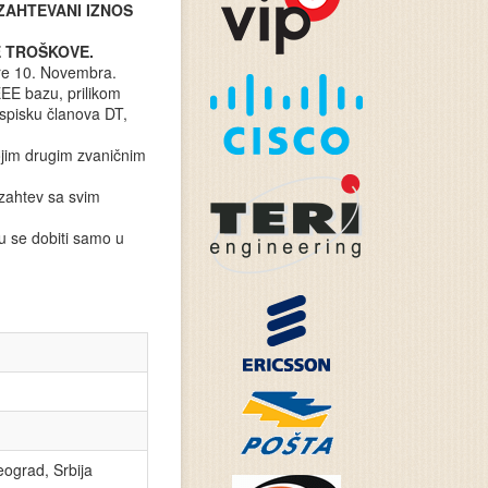
ZAHTEVANI IZNOS
E TROŠKOVE.
 pre 10. Novembra.
EEE bazu, prilikom
 spisku članova DT,
ojim drugim zvaničnim
 zahtev sa svim
u se dobiti samo u
ograd, Srbija