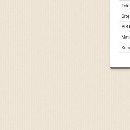
Tele
Broj
PIB 
Mati
Kome