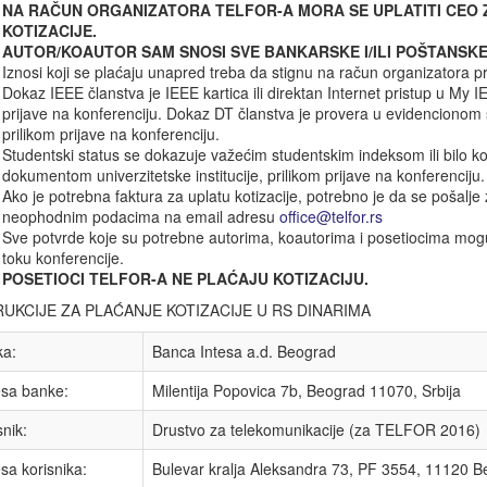
NA RAČUN ORGANIZATORA TELFOR-A MORA SE UPLATITI CEO 
KOTIZACIJE.
AUTOR/KOAUTOR SAM SNOSI SVE BANKARSKE I/ILI POŠTANSK
Iznosi koji se plaćaju unapred treba da stignu na račun organizatora
Dokaz IEEE članstva je IEEE kartica ili direktan Internet pristup u My I
prijave na konferenciju. Dokaz DT članstva je provera u evidencionom
prilikom prijave na konferenciju.
Studentski status se dokazuje važećim studentskim indeksom ili bilo k
dokumentom univerzitetske institucije, prilikom prijave na konferenciju.
Ako je potrebna faktura za uplatu kotizacije, potrebno je da se pošalje
neophodnim podacima na email adresu
office@telfor.rs
Sve potvrde koje su potrebne autorima, koautorima i posetiocima mog
toku konferencije.
POSETIOCI TELFOR-A NE PLAĆAJU KOTIZACIJU.
RUKCIJE ZA PLAĆANJE KOTIZACIJE U RS DINARIMA
a:
Banca Intesa a.d. Beograd
sa banke:
Milentija Popovica 7b, Beograd 11070, Srbija
snik:
Drustvo za telekomunikacije (za TELFOR 2016)
sa korisnika:
Bulevar kralja Aleksandra 73, PF 3554, 11120 Be