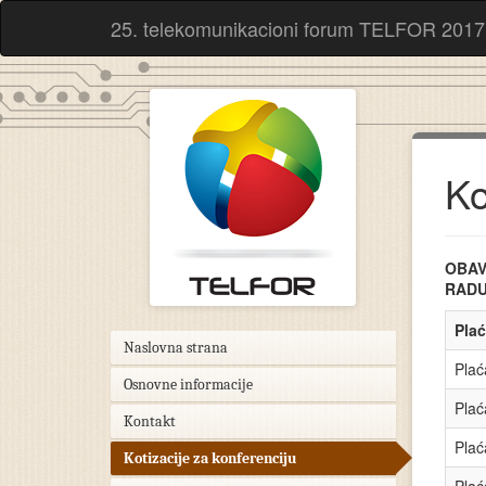
25. telekomunikacioni forum TELFOR 2017
Ko
OBAV
RADU
Plać
Naslovna strana
Plać
Osnovne informacije
Plać
Kontakt
Plać
Kotizacije za konferenciju