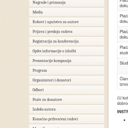
Plać
Nagrade i priznanja
doku
Media
Plać
doku
Rokovi i uputstva za autore
Plać
Prijava i predaja radova
doku
Registracija za konferenciju
Plać
Opšte informacije o izložbi
stud
Prezentacije kompanija
Stud
Program
Član
Organizatori i donatori
izno
Odbori
(U kot
Poziv za donatore
dobro
Indeks autora
INST
Konačno prihvaćeni radovi