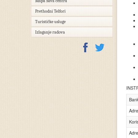
Mapa Sava centra
Prethodni Telfori
Turističke usluge
Izlaganje radova
INST
Bank
Adre
Kori
Adre