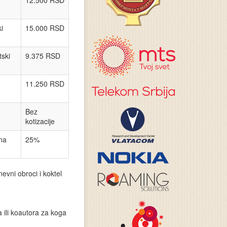
12.500 RSD
i
15.000 RSD
tski
9.375 RSD
11.250 RSD
Bez
kotizacije
na
25%
evni obroci i koktel
 ili koautora za koga