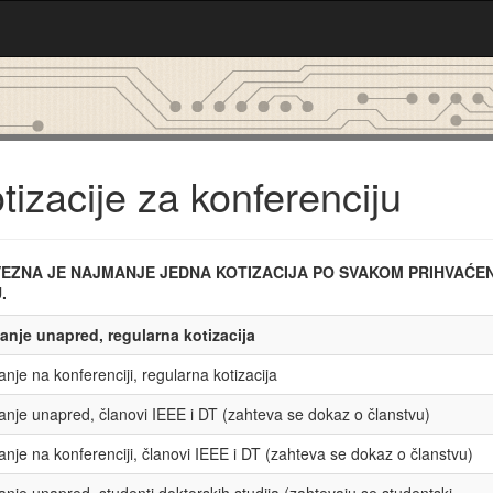
tizacije za konferenciju
EZNA JE NAJMANJE JEDNA KOTIZACIJA PO SVAKOM PRIHVAĆ
.
anje unapred, regularna kotizacija
anje na konferenciji, regularna kotizacija
anje unapred, članovi IEEE i DT (zahteva se dokaz o članstvu)
anje na konferenciji, članovi IEEE i DT (zahteva se dokaz o članstvu)