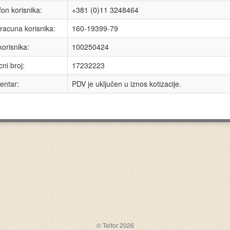
fon korisnika:
+381 (0)11 3248464
 racuna korisnika:
160-19399-79
korisnika:
100250424
cni broj:
17232223
ntar:
PDV je uključen u iznos kotizacije.
© Telfor 2026