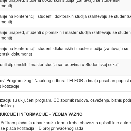
anje unapred, studenti doktorskih studija (zahtevaju se studentski
menti)
anje na konferenciji, studenti doktorskih studija (zahtevaju se studentsk
menti)
anje unapred, studenti diplomskih i master studija (zahtevaju se studen
menti)
anje na konferenciji, studenti diplomskih i master studija (zahtevaju se
entski dokumenti)
enti diplomskih i master studija sa radovima u Studentskoj sekciji
ovi Programskog i Naučnog odbora TELFOR-a imaju poseban popust 
s kotizacije
izaciju su uključeni program, CD zbornik radova, osveženja, biznis podn
došlice)
RUKCIJE I INFORMACIJE – VEOMA VAŽNO
Prilikom plaćanja u bankarsku formu treba obavezno upisati ime autora
se plaća kotizacija i ID broj prihvaćenog rada